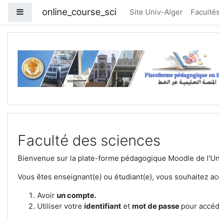
Skip to main content
online_course_sci
Side panel
Site Univ-Alger
Faculté
Faculté des sciences
Bienvenue sur la plate-forme pédagogique Moodle de l'Uni
Vous êtes enseignant(e) ou étudiant(e), vous souhaitez ac
Avoir
un compte.
Utiliser votre
identifiant
et
mot de passe
pour accéd