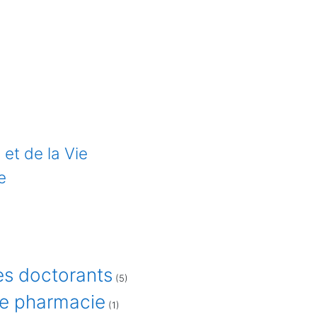
et de la Vie
e
es doctorants
(5)
de pharmacie
(1)