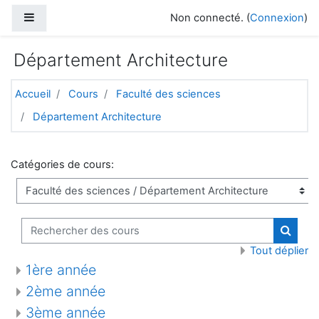
Passer au contenu principal
Panneau latéral
Non connecté. (
Connexion
)
Département Architecture
Accueil
Cours
Faculté des sciences
Département Architecture
Catégories de cours:
Rechercher des cours
Recher
Tout déplier
1ère année
2ème année
3ème année