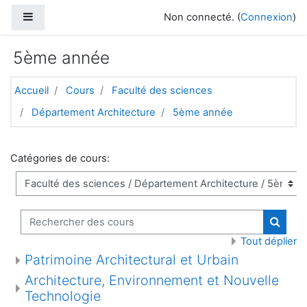
Passer au contenu principal
Panneau latéral
Non connecté. (
Connexion
)
5ème année
Accueil
Cours
Faculté des sciences
Département Architecture
5ème année
Catégories de cours:
Rechercher des cours
Recher
Tout déplier
Patrimoine Architectural et Urbain
Architecture, Environnement et Nouvelle
Technologie