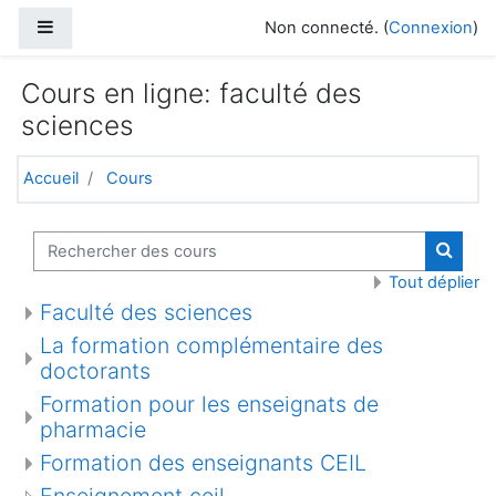
Passer au contenu principal
Panneau latéral
Non connecté. (
Connexion
)
Cours en ligne: faculté des
sciences
Accueil
Cours
Rechercher des cours
Recher
Tout déplier
Faculté des sciences
La formation complémentaire des
doctorants
Formation pour les enseignats de
pharmacie
Formation des enseignants CEIL
Enseignement ceil