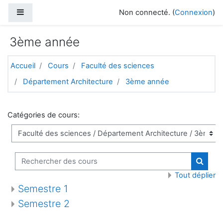
Passer au contenu principal
Panneau latéral
Non connecté. (
Connexion
)
3ème année
Accueil
Cours
Faculté des sciences
Département Architecture
3ème année
Catégories de cours:
Rechercher des cours
Recher
Tout déplier
Semestre 1
Semestre 2