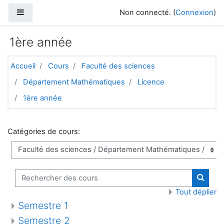
Passer au contenu principal
Panneau latéral
Non connecté. (
Connexion
)
1ère année
Accueil
Cours
Faculté des sciences
Département Mathématiques
Licence
1ère année
Catégories de cours:
Rechercher des cours
Recher
Tout déplier
Semestre 1
Semestre 2