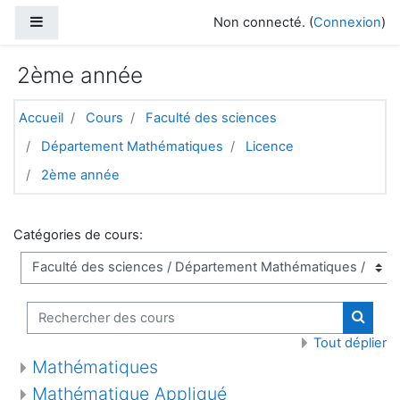
Passer au contenu principal
Panneau latéral
Non connecté. (
Connexion
)
2ème année
Accueil
Cours
Faculté des sciences
Département Mathématiques
Licence
2ème année
Catégories de cours:
Rechercher des cours
Recher
Tout déplier
Mathématiques
Mathématique Appliqué