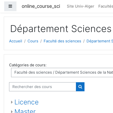
Passer au contenu principal
online_course_sci
Panneau latéral
Site Univ-Alger
Faculté
Département Sciences d
Accueil
Cours
Faculté des sciences
Département Sc
Catégories de cours:
Rechercher des cours
Rechercher des c
Licence
Master