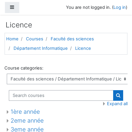
Skip to main content
Side panel
You are not logged in. (
Log in
)
Licence
Home
Courses
Faculté des sciences
Département Informatique
Licence
Course categories:
Search courses
Search
Expand all
1ère année
2eme année
3eme année