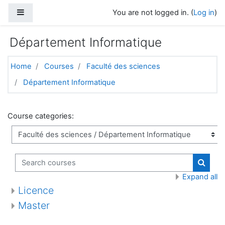
Skip to main content
Side panel
You are not logged in. (
Log in
)
Département Informatique
Home
Courses
Faculté des sciences
Département Informatique
Course categories:
Search courses
Search
Expand all
Licence
Master