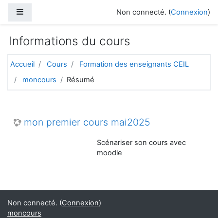
Passer au contenu principal
Panneau latéral
Non connecté. (
Connexion
)
Informations du cours
Accueil
Cours
Formation des enseignants CEIL
moncours
Résumé
mon premier cours mai2025
Scénariser son cours avec
moodle
Non connecté. (
Connexion
)
moncours