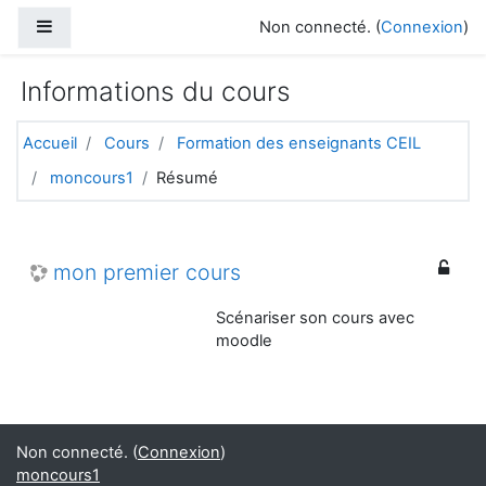
Passer au contenu principal
Panneau latéral
Non connecté. (
Connexion
)
Informations du cours
Accueil
Cours
Formation des enseignants CEIL
moncours1
Résumé
mon premier cours
Scénariser son cours avec
moodle
Non connecté. (
Connexion
)
moncours1