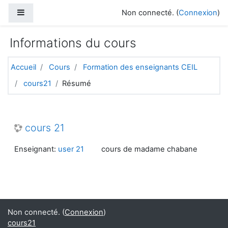
Passer au contenu principal
Panneau latéral
Non connecté. (
Connexion
)
Informations du cours
Accueil
Cours
Formation des enseignants CEIL
cours21
Résumé
cours 21
Enseignant:
user 21
cours de madame chabane
Non connecté. (
Connexion
)
cours21