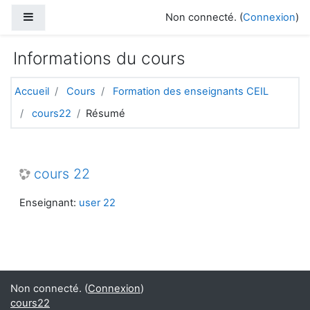
Passer au contenu principal
Panneau latéral
Non connecté. (
Connexion
)
Informations du cours
Accueil
Cours
Formation des enseignants CEIL
cours22
Résumé
cours 22
Enseignant:
user 22
Non connecté. (
Connexion
)
cours22