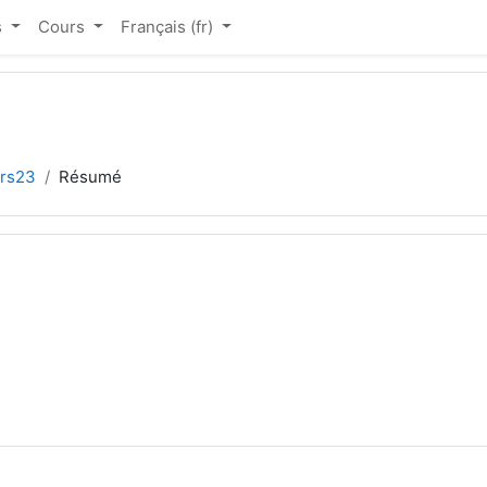
s
Cours
Français ‎(fr)‎
rs23
Résumé