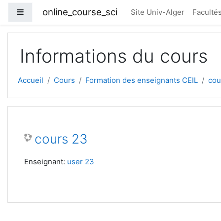
Passer au contenu principal
online_course_sci
Panneau latéral
Site Univ-Alger
Faculté
Informations du cours
Accueil
Cours
Formation des enseignants CEIL
cou
cours 23
Enseignant:
user 23