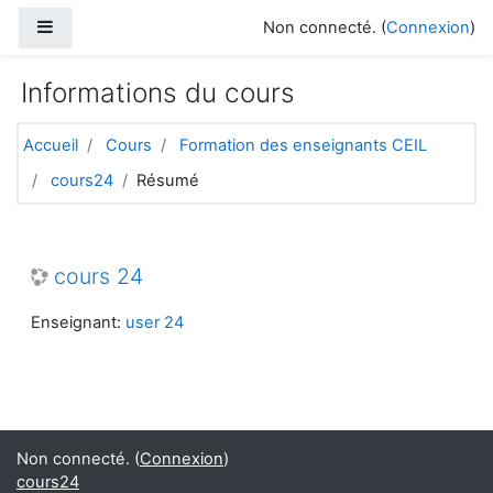
Passer au contenu principal
Panneau latéral
Non connecté. (
Connexion
)
Informations du cours
Accueil
Cours
Formation des enseignants CEIL
cours24
Résumé
cours 24
Enseignant:
user 24
Non connecté. (
Connexion
)
cours24