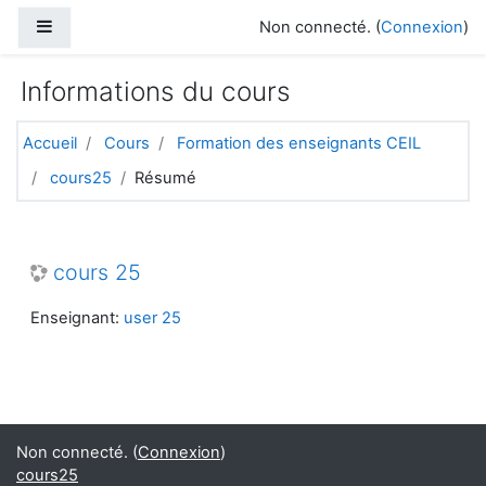
Passer au contenu principal
Panneau latéral
Non connecté. (
Connexion
)
Informations du cours
Accueil
Cours
Formation des enseignants CEIL
cours25
Résumé
cours 25
Enseignant:
user 25
Non connecté. (
Connexion
)
cours25