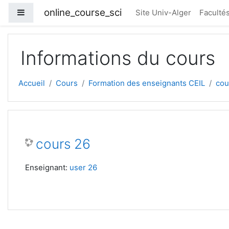
Passer au contenu principal
online_course_sci
Panneau latéral
Site Univ-Alger
Faculté
Informations du cours
Accueil
Cours
Formation des enseignants CEIL
cou
cours 26
Enseignant:
user 26