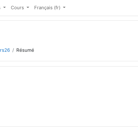
s
Cours
Français ‎(fr)‎
rs26
Résumé