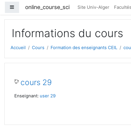
Passer au contenu principal
online_course_sci
Panneau latéral
Site Univ-Alger
Faculté
Informations du cours
Accueil
Cours
Formation des enseignants CEIL
cou
cours 29
Enseignant:
user 29