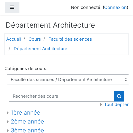
Passer au contenu principal
Panneau latéral
Non connecté. (
Connexion
)
Département Architecture
Accueil
Cours
Faculté des sciences
Département Architecture
Catégories de cours:
Rechercher des cours
Recher
Tout déplier
1ère année
2ème année
3ème année